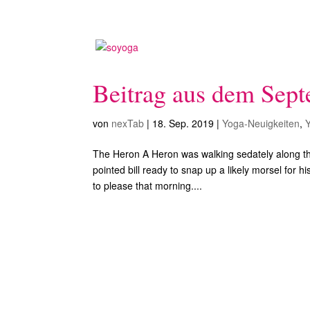
Beitrag aus dem Sep
von
nexTab
|
18. Sep. 2019
|
Yoga-Neuigkeiten
,
The Heron A Heron was walking sedately along the
pointed bill ready to snap up a likely morsel for
to please that morning....