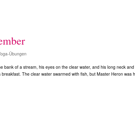
SoYoga
SoAtmen
Ein
tember
Yoga-Übungen
 bank of a stream, his eyes on the clear water, and his long neck and
 his breakfast. The clear water swarmed with fish, but Master Heron was 