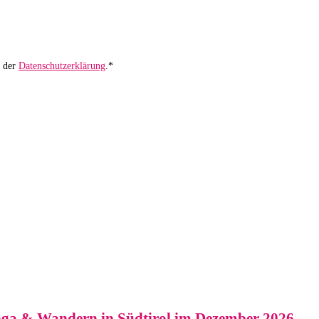
ß der
Datenschutzerklärung
.*
Yoga & Wandern in Südtirol im Dezember 2026