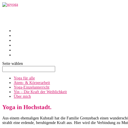
SoYoga
SoAtmen
Einzelunterricht
Yin
Über mich
Termine
Seite wählen
Yoga für alle
Atem- & Körperarbeit
Yoga-Einzelunterricht
Yin – Die Kraft der Weiblichkeit
Über mich
Yoga in Hochstadt.
Aus einem ehemaligen Kuhstall hat die Familie Grenzebach einen wunderschö
strahlt eine erdende, beruhigende Kraft aus. Hier wird die Verbindung zu Mutt