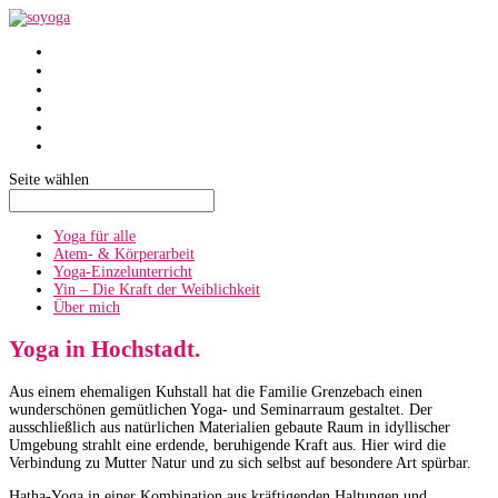
SoYoga
SoAtmen
Einzelunterricht
Yin
Über mich
Termine
Seite wählen
Yoga für alle
Atem- & Körperarbeit
Yoga-Einzelunterricht
Yin – Die Kraft der Weiblichkeit
Über mich
Yoga in Hochstadt.
Aus einem ehemaligen Kuhstall hat die Familie Grenzebach einen
wunderschönen gemütlichen Yoga- und Seminarraum gestaltet. Der
ausschließlich aus natürlichen Materialien gebaute Raum in idyllischer
Umgebung strahlt eine erdende, beruhigende Kraft aus. Hier wird die
Verbindung zu Mutter Natur und zu sich selbst auf besondere Art spürbar.
Hatha-Yoga in einer Kombination aus kräftigenden Haltungen und