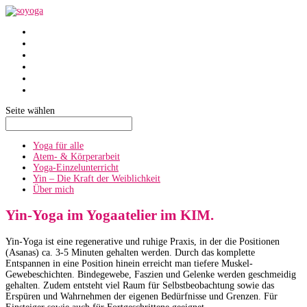
SoYoga
SoAtmen
Einzelunterricht
Yin
Über mich
Termine
Seite wählen
Yoga für alle
Atem- & Körperarbeit
Yoga-Einzelunterricht
Yin – Die Kraft der Weiblichkeit
Über mich
Yin-Yoga im Yogaatelier im KIM.
Yin-Yoga ist eine regenerative und ruhige Praxis, in der die Positionen
(Asanas) ca. 3-5 Minuten gehalten werden. Durch das komplette
Entspannen in eine Position hinein erreicht man tiefere Muskel-
Gewebeschichten. Bindegewebe, Faszien und Gelenke werden geschmeidig
gehalten. Zudem entsteht viel Raum für Selbstbeobachtung sowie das
Erspüren und Wahrnehmen der eigenen Bedürfnisse und Grenzen. Für