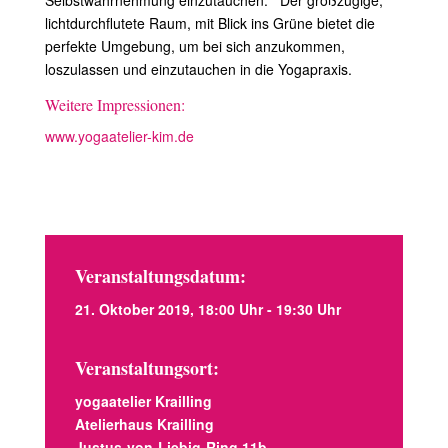
Selbstwahrnehmung einzutauchen. Der großzügige,
lichtdurchflutete Raum, mit Blick ins Grüne bietet die
perfekte Umgebung, um bei sich anzukommen,
loszulassen und einzutauchen in die Yogapraxis.
Weitere Impressionen:
www.yogaatelier-kim.de​
Veranstaltungsdatum:
21. Oktober 2019, 18:00 Uhr - 19:30 Uhr
Veranstaltungsort:
yogaatelier Krailling
Atelierhaus Krailling
Justus-von-Liebig-Ring 11b