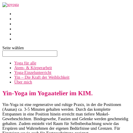
SoYoga
SoAtmen
Einzelunterricht
Yin
Über mich
Termine
Seite wählen
Yoga für alle
Atem- & Körperarbeit
Yoga-Einzelunterricht
Yin – Die Kraft der Weiblichkeit
Über mich
Yin-Yoga im Yogaatelier im KIM.
Yin-Yoga ist eine regenerative und ruhige Praxis, in der die Positionen
(Asanas) ca. 3-5 Minuten gehalten werden. Durch das komplette
Entspannen in eine Position hinein erreicht man tiefere Muskel-
Gewebeschichten. Bindegewebe, Faszien und Gelenke werden geschmeidig
gehalten. Zudem entsteht viel Raum für Selbstbeobachtung sowie das
Erspüren und Wahrnehmen der eigenen Bedürfnisse und Grenzen. Für