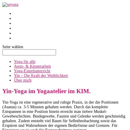
SoYoga
SoAtmen
Einzelunterricht
Yin
Über mich
Termine
Seite wählen
Yoga für alle
Atem- & Körperarbeit
Yoga-Einzelunterricht
Yin – Die Kraft der Weiblichkeit
Über mich
Yin-Yoga im Yogaatelier im KIM.
Yin-Yoga ist eine regenerative und ruhige Praxis, in der die Positionen
(Asanas) ca. 3-5 Minuten gehalten werden. Durch das komplette
Entspannen in eine Position hinein erreicht man tiefere Muskel-
Gewebeschichten. Bindegewebe, Faszien und Gelenke werden geschmeidig
gehalten. Zudem entsteht viel Raum für Selbstbeobachtung sowie das
Erspüren und Wahrnehmen der eigenen Bedürfnisse und Grenzen. Für