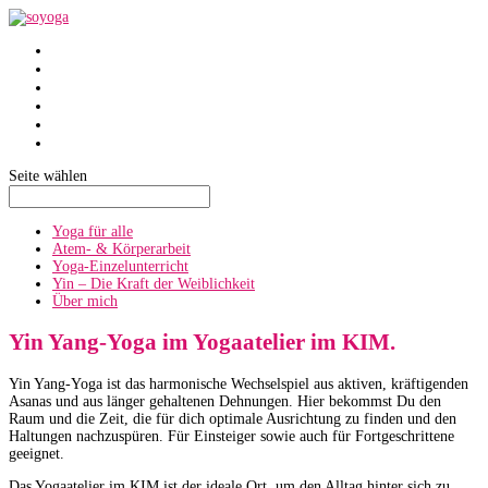
SoYoga
SoAtmen
Einzelunterricht
Yin
Über mich
Termine
Seite wählen
Yoga für alle
Atem- & Körperarbeit
Yoga-Einzelunterricht
Yin – Die Kraft der Weiblichkeit
Über mich
Yin Yang-Yoga im Yogaatelier im KIM.
Yin Yang-Yoga ist das harmonische Wechselspiel aus aktiven, kräftigenden
Asanas und aus länger gehaltenen Dehnungen. Hier bekommst Du den
Raum und die Zeit, die für dich optimale Ausrichtung zu finden und den
Haltungen nachzuspüren. Für Einsteiger sowie auch für Fortgeschrittene
geeignet.
Das Yogaatelier im KIM ist der ideale Ort, um den Alltag hinter sich zu