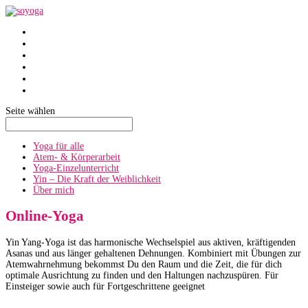
SoYoga
SoAtmen
Einzelunterricht
Yin
Über mich
Termine
Seite wählen
Yoga für alle
Atem- & Körperarbeit
Yoga-Einzelunterricht
Yin – Die Kraft der Weiblichkeit
Über mich
Online-Yoga
Yin Yang-Yoga ist das harmonische Wechselspiel aus aktiven, kräftigenden
Asanas und aus länger gehaltenen Dehnungen. Kombiniert mit Übungen zur
Atemwahrnehmung bekommst Du den Raum und die Zeit, die für dich
optimale Ausrichtung zu finden und den Haltungen nachzuspüren. Für
Einsteiger sowie auch für Fortgeschrittene geeignet