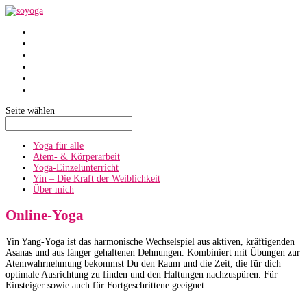
SoYoga
SoAtmen
Einzelunterricht
Yin
Über mich
Termine
Seite wählen
Yoga für alle
Atem- & Körperarbeit
Yoga-Einzelunterricht
Yin – Die Kraft der Weiblichkeit
Über mich
Online-Yoga
Yin Yang-Yoga ist das harmonische Wechselspiel aus aktiven, kräftigenden
Asanas und aus länger gehaltenen Dehnungen. Kombiniert mit Übungen zur
Atemwahrnehmung bekommst Du den Raum und die Zeit, die für dich
optimale Ausrichtung zu finden und den Haltungen nachzuspüren. Für
Einsteiger sowie auch für Fortgeschrittene geeignet