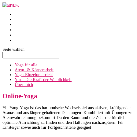
SoYoga
SoAtmen
Einzelunterricht
Yin
Über mich
Termine
Seite wählen
Yoga für alle
Atem- & Körperarbeit
Yoga-Einzelunterricht
Yin – Die Kraft der Weiblichkeit
Über mich
Online-Yoga
Yin Yang-Yoga ist das harmonische Wechselspiel aus aktiven, kräftigenden
Asanas und aus länger gehaltenen Dehnungen. Kombiniert mit Übungen zur
Atemwahrnehmung bekommst Du den Raum und die Zeit, die für dich
optimale Ausrichtung zu finden und den Haltungen nachzuspüren. Für
Einsteiger sowie auch für Fortgeschrittene geeignet