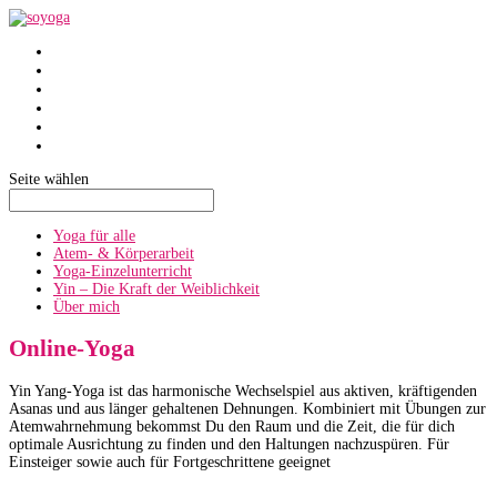
SoYoga
SoAtmen
Einzelunterricht
Yin
Über mich
Termine
Seite wählen
Yoga für alle
Atem- & Körperarbeit
Yoga-Einzelunterricht
Yin – Die Kraft der Weiblichkeit
Über mich
Online-Yoga
Yin Yang-Yoga ist das harmonische Wechselspiel aus aktiven, kräftigenden
Asanas und aus länger gehaltenen Dehnungen. Kombiniert mit Übungen zur
Atemwahrnehmung bekommst Du den Raum und die Zeit, die für dich
optimale Ausrichtung zu finden und den Haltungen nachzuspüren. Für
Einsteiger sowie auch für Fortgeschrittene geeignet