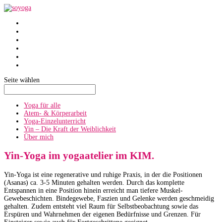
SoYoga
SoAtmen
Einzelunterricht
Yin
Über mich
Termine
Seite wählen
Yoga für alle
Atem- & Körperarbeit
Yoga-Einzelunterricht
Yin – Die Kraft der Weiblichkeit
Über mich
Yin-Yoga im yogaatelier im KIM.
Yin-Yoga ist eine regenerative und ruhige Praxis, in der die Positionen
(Asanas) ca. 3-5 Minuten gehalten werden. Durch das komplette
Entspannen in eine Position hinein erreicht man tiefere Muskel-
Gewebeschichten. Bindegewebe, Faszien und Gelenke werden geschmeidig
gehalten. Zudem entsteht viel Raum für Selbstbeobachtung sowie das
Erspüren und Wahrnehmen der eigenen Bedürfnisse und Grenzen. Für