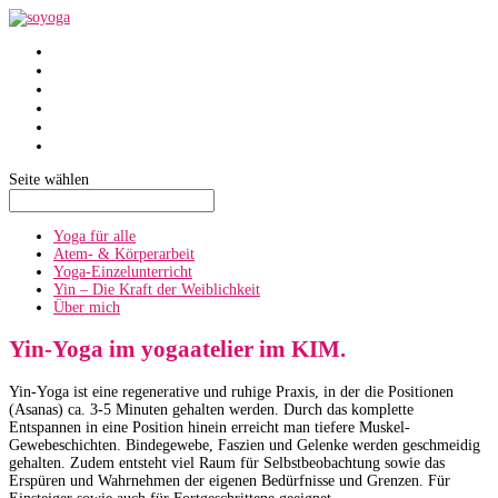
SoYoga
SoAtmen
Einzelunterricht
Yin
Über mich
Termine
Seite wählen
Yoga für alle
Atem- & Körperarbeit
Yoga-Einzelunterricht
Yin – Die Kraft der Weiblichkeit
Über mich
Yin-Yoga im yogaatelier im KIM.
Yin-Yoga ist eine regenerative und ruhige Praxis, in der die Positionen
(Asanas) ca. 3-5 Minuten gehalten werden. Durch das komplette
Entspannen in eine Position hinein erreicht man tiefere Muskel-
Gewebeschichten. Bindegewebe, Faszien und Gelenke werden geschmeidig
gehalten. Zudem entsteht viel Raum für Selbstbeobachtung sowie das
Erspüren und Wahrnehmen der eigenen Bedürfnisse und Grenzen. Für