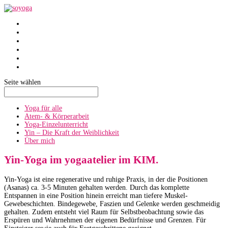
SoYoga
SoAtmen
Einzelunterricht
Yin
Über mich
Termine
Seite wählen
Yoga für alle
Atem- & Körperarbeit
Yoga-Einzelunterricht
Yin – Die Kraft der Weiblichkeit
Über mich
Yin-Yoga im yogaatelier im KIM.
Yin-Yoga ist eine regenerative und ruhige Praxis, in der die Positionen
(Asanas) ca. 3-5 Minuten gehalten werden. Durch das komplette
Entspannen in eine Position hinein erreicht man tiefere Muskel-
Gewebeschichten. Bindegewebe, Faszien und Gelenke werden geschmeidig
gehalten. Zudem entsteht viel Raum für Selbstbeobachtung sowie das
Erspüren und Wahrnehmen der eigenen Bedürfnisse und Grenzen. Für