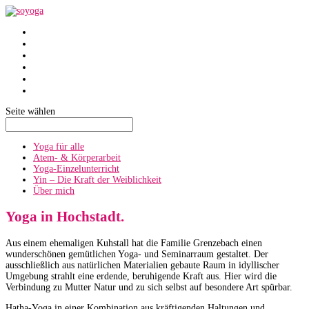
SoYoga
SoAtmen
Einzelunterricht
Yin
Über mich
Termine
Seite wählen
Yoga für alle
Atem- & Körperarbeit
Yoga-Einzelunterricht
Yin – Die Kraft der Weiblichkeit
Über mich
Yoga in Hochstadt.
Aus einem ehemaligen Kuhstall hat die Familie Grenzebach einen
wunderschönen gemütlichen Yoga- und Seminarraum gestaltet. Der
ausschließlich aus natürlichen Materialien gebaute Raum in idyllischer
Umgebung strahlt eine erdende, beruhigende Kraft aus. Hier wird die
Verbindung zu Mutter Natur und zu sich selbst auf besondere Art spürbar.
Hatha-Yoga in einer Kombination aus kräftigenden Haltungen und