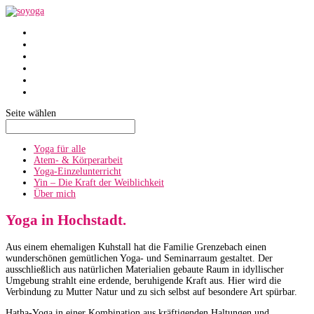
SoYoga
SoAtmen
Einzelunterricht
Yin
Über mich
Termine
Seite wählen
Yoga für alle
Atem- & Körperarbeit
Yoga-Einzelunterricht
Yin – Die Kraft der Weiblichkeit
Über mich
Yoga in Hochstadt.
Aus einem ehemaligen Kuhstall hat die Familie Grenzebach einen
wunderschönen gemütlichen Yoga- und Seminarraum gestaltet. Der
ausschließlich aus natürlichen Materialien gebaute Raum in idyllischer
Umgebung strahlt eine erdende, beruhigende Kraft aus. Hier wird die
Verbindung zu Mutter Natur und zu sich selbst auf besondere Art spürbar.
Hatha-Yoga in einer Kombination aus kräftigenden Haltungen und