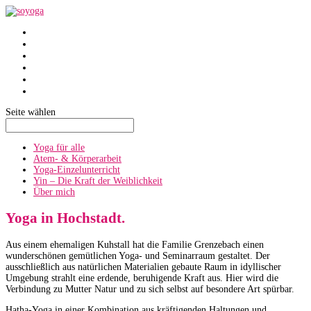
SoYoga
SoAtmen
Einzelunterricht
Yin
Über mich
Termine
Seite wählen
Yoga für alle
Atem- & Körperarbeit
Yoga-Einzelunterricht
Yin – Die Kraft der Weiblichkeit
Über mich
Yoga in Hochstadt.
Aus einem ehemaligen Kuhstall hat die Familie Grenzebach einen
wunderschönen gemütlichen Yoga- und Seminarraum gestaltet. Der
ausschließlich aus natürlichen Materialien gebaute Raum in idyllischer
Umgebung strahlt eine erdende, beruhigende Kraft aus. Hier wird die
Verbindung zu Mutter Natur und zu sich selbst auf besondere Art spürbar.
Hatha-Yoga in einer Kombination aus kräftigenden Haltungen und