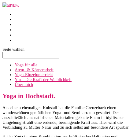
SoYoga
SoAtmen
Einzelunterricht
Yin
Über mich
Termine
Seite wählen
Yoga für alle
Atem- & Körperarbeit
Yoga-Einzelunterricht
Yin – Die Kraft der Weiblichkeit
Über mich
Yoga in Hochstadt.
Aus einem ehemaligen Kuhstall hat die Familie Grenzebach einen
wunderschönen gemütlichen Yoga- und Seminarraum gestaltet. Der
ausschließlich aus natürlichen Materialien gebaute Raum in idyllischer
Umgebung strahlt eine erdende, beruhigende Kraft aus. Hier wird die
Verbindung zu Mutter Natur und zu sich selbst auf besondere Art spürbar.
Hatha-Yoga in einer Kombination aus kräftigenden Haltungen und