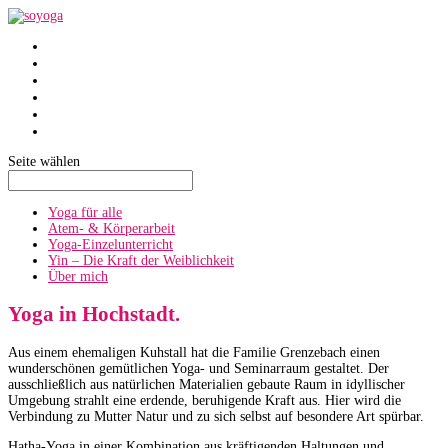
SoYoga
SoAtmen
Einzelunterricht
Yin
Über mich
Termine
Seite wählen
Yoga für alle
Atem- & Körperarbeit
Yoga-Einzelunterricht
Yin – Die Kraft der Weiblichkeit
Über mich
Yoga in Hochstadt.
Aus einem ehemaligen Kuhstall hat die Familie Grenzebach einen
wunderschönen gemütlichen Yoga- und Seminarraum gestaltet. Der
ausschließlich aus natürlichen Materialien gebaute Raum in idyllischer
Umgebung strahlt eine erdende, beruhigende Kraft aus. Hier wird die
Verbindung zu Mutter Natur und zu sich selbst auf besondere Art spürbar.
Hatha-Yoga in einer Kombination aus kräftigenden Haltungen und