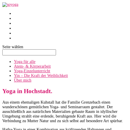
SoYoga
SoAtmen
Einzelunterricht
Yin
Über mich
Termine
Seite wählen
Yoga für alle
Atem- & Körperarbeit
Yoga-Einzelunterricht
Yin – Die Kraft der Weiblichkeit
Über mich
Yoga in Hochstadt.
Aus einem ehemaligen Kuhstall hat die Familie Grenzebach einen
wunderschönen gemütlichen Yoga- und Seminarraum gestaltet. Der
ausschließlich aus natürlichen Materialien gebaute Raum in idyllischer
Umgebung strahlt eine erdende, beruhigende Kraft aus. Hier wird die
Verbindung zu Mutter Natur und zu sich selbst auf besondere Art spürbar.
Hatha-Yoga in einer Kombination aus kräftigenden Haltungen und