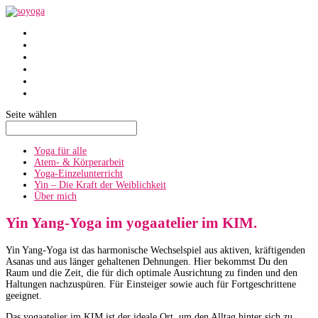
SoYoga
SoAtmen
Einzelunterricht
Yin
Über mich
Termine
Seite wählen
Yoga für alle
Atem- & Körperarbeit
Yoga-Einzelunterricht
Yin – Die Kraft der Weiblichkeit
Über mich
Yin Yang-Yoga im yogaatelier im KIM.
Yin Yang-Yoga ist das harmonische Wechselspiel aus aktiven, kräftigenden
Asanas und aus länger gehaltenen Dehnungen. Hier bekommst Du den
Raum und die Zeit, die für dich optimale Ausrichtung zu finden und den
Haltungen nachzuspüren. Für Einsteiger sowie auch für Fortgeschrittene
geeignet.
Das yogaatelier im KIM ist der ideale Ort, um den Alltag hinter sich zu