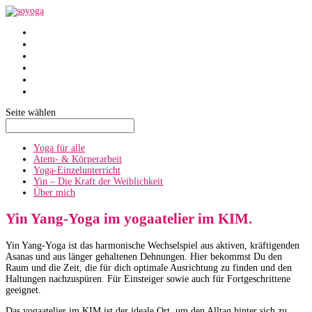
SoYoga
SoAtmen
Einzelunterricht
Yin
Über mich
Termine
Seite wählen
Yoga für alle
Atem- & Körperarbeit
Yoga-Einzelunterricht
Yin – Die Kraft der Weiblichkeit
Über mich
Yin Yang-Yoga im yogaatelier im KIM.
Yin Yang-Yoga ist das harmonische Wechselspiel aus aktiven, kräftigenden
Asanas und aus länger gehaltenen Dehnungen. Hier bekommst Du den
Raum und die Zeit, die für dich optimale Ausrichtung zu finden und den
Haltungen nachzuspüren. Für Einsteiger sowie auch für Fortgeschrittene
geeignet.
Das yogaatelier im KIM ist der ideale Ort, um den Alltag hinter sich zu