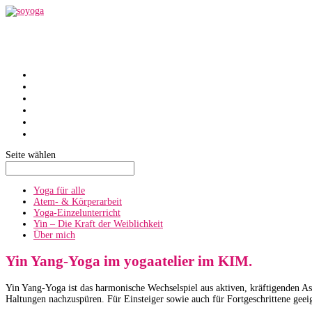
SoYoga
SoAtmen
Einzelunterricht
Yin
Über mich
Termine
Seite wählen
Yoga für alle
Atem- & Körperarbeit
Yoga-Einzelunterricht
Yin – Die Kraft der Weiblichkeit
Über mich
Yin Yang-Yoga im yogaatelier im KIM.
Yin Yang-Yoga ist das harmonische Wechselspiel aus aktiven, kräftigenden 
Haltungen nachzuspüren. Für Einsteiger sowie auch für Fortgeschrittene geei