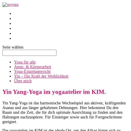
SoYoga
SoAtmen
Einzelunterricht
Yin
Über mich
Termine
Seite wählen
Yoga für alle
Atem- & Körperarbeit
Yoga-Einzelunterricht
Yin – Die Kraft der Weiblichkeit
Über mich
Yin Yang-Yoga im yogaatelier im KIM.
Yin Yang-Yoga ist das harmonische Wechselspiel aus aktiven, kräftigenden
Asanas und aus länger gehaltenen Dehnungen. Hier bekommst Du den
Raum und die Zeit, die für dich optimale Ausrichtung zu finden und den
Haltungen nachzuspüren. Für Einsteiger sowie auch für Fortgeschrittene
geeignet.
Das yogaatelier im KIM ist der ideale Ort, um den Alltag hinter sich zu